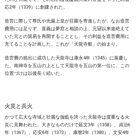
応2年（1339）に創建された。
造営に際して尊氏や光厳上皇が荘園を寄進したが、なお造営
費用には足りず、直義は夢窓と相談の上、元冦以来途絶えて
いた元との貿易を再開することとし、その利益を造営費用に
充てることを計画した。これが「天龍寺船」の始まり。
造営費の捻出に成功した天龍寺は康永4年（1345）に落慶し
た。南禅寺を五山の上として天龍寺を五山の第一位に、この
位置づけは以後長く続いた。
火災と兵火
かつて広大な寺域と壮麗な伽藍を誇った天龍寺は度重なる火
災に見舞われた。大きなものだけで延文3年（1358）、貞治6
年（1367）、応安6年（1373）、康暦2年（1380）、文安4年