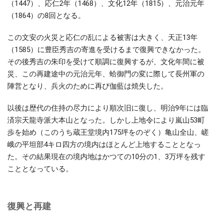
（1447）、応仁2年（1468）、文化12年（1815）、元治元年
（1864）の8回となる。
この文安の火災と応仁の乱による被害は大きく、天正13年
（1585）に豊臣秀吉の寄進を受けるまで復興できなかった。
その後秀吉の朱印を受けて順調に復興するが、文化年間に被
災、この再建途中の元治元年、蛤御門の変に際して長州軍の
陣営となり、兵火のために再び伽藍は焼失した。
以後は歴代の住持の尽力により順次旧に復し、明治9年には臨
済宗天龍寺派大本山となった。しかし上地令により嵐山53町
歩を始め（このうち蔵王堂境内175坪をのぞく）亀山全山、嵯
峨の平坦部4キロ四方の境内はほとんど上地することとなっ
た。その結果現在の境内地はかつての10分の1、3万坪を残す
こととなっている。
復興と再建