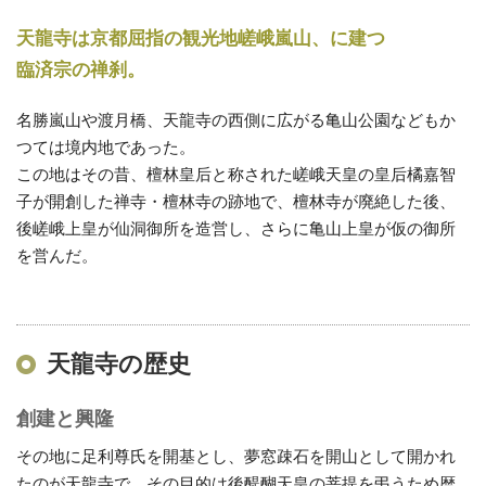
天龍寺は京都屈指の観光地嵯峨嵐山、に建つ
臨済宗の禅刹。
名勝嵐山や渡月橋、天龍寺の西側に広がる亀山公園などもか
つては境内地であった。
この地はその昔、檀林皇后と称された嵯峨天皇の皇后橘嘉智
子が開創した禅寺・檀林寺の跡地で、檀林寺が廃絶した後、
後嵯峨上皇が仙洞御所を造営し、さらに亀山上皇が仮の御所
を営んだ。
天龍寺の歴史
創建と興隆
その地に足利尊氏を開基とし、夢窓疎石を開山として開かれ
たのが天龍寺で、その目的は後醍醐天皇の菩提を弔うため暦