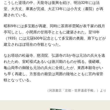
こうした逆境の中、天龍寺は復興を続け、明治32年には法
堂、大方丈、庫裏が完成、大正13年には小方丈（書院）が再
建されている。
昭和9年には多宝殿が再建、同時に茶席祥雲閣が表千家の残月
亭写しとし、小間席の甘雨亭とともに建築された。翌10年
（1935）には元冦600年記念として多宝殿の奥殿、廊下などが
建立されほぼ現在の寺観となった。
なお塔頭の松巌寺、慈済院、弘源寺の3か寺は元治の兵火を逃
れたため、室町様式あるいは徳川期のものが残る。後嵯峨、
亀山両帝の御陵も元治の兵火に全焼したが、東西本願寺がい
ち早く再建し、方形造の廟堂は周囲の陵地とともに宮内省管
轄となっている。
（河原書店「京都・世界遺産手帳」）より